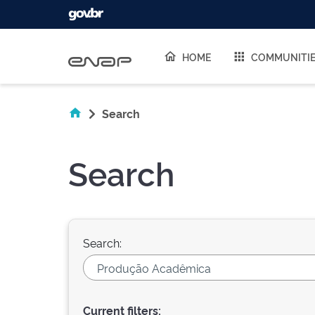
Skip navigation
HOME
COMMUNITI
Search
Search
Search:
Current filters: