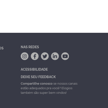
NAS REDES
OS
ACESSIBILIDADE
DEIXE SEU FEEDBACK
Compartilhe conosco
se nossos canais
estão adequados pra você? Elogios
também são super bem vindos!