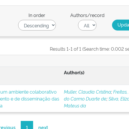
In order
Authors/record
Results 1-1 of 1 (Search time: 0.002 s
Author(s)
 um ambiente colaborativo
Muller, Claudia Cristina
;
Freitas,
ento e de disseminação das
do Carmo Duarte de
;
Silva, Eliz
ca
Mateus da
revious
1
next