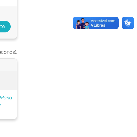
econds).
 Maria
a