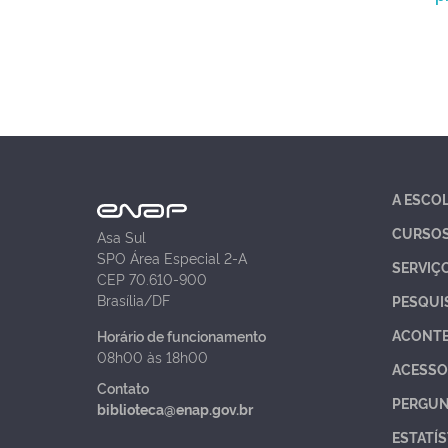
A ESCO
CURSO
Asa Sul
SPO Área Especial 2-A
SERVIÇ
CEP 70.610-900
Brasília/DF
PESQUI
ACONT
Horário de funcionamento
08h00 às 18h00
ACESSO
Contato
PERGUN
biblioteca@enap.gov.br
ESTATÍS