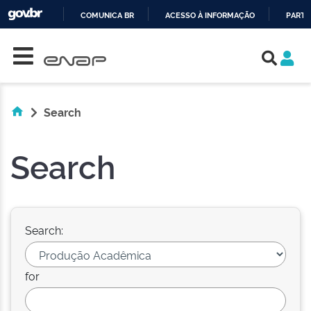
COMUNICA BR
ACESSO À INFORMAÇÃO
PARTI
Skip navigation
IR
PARA
O
CONTEÚDO
Search
Search
Search:
for