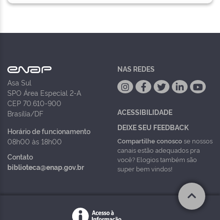
NAS REDES
Asa Sul
SPO Área Especial 2-A
CEP 70.610-900
ACESSIBILIDADE
Brasília/DF
DEIXE SEU FEEDBACK
Horário de funcionamento
Compartilhe conosco
se nossos
08h00 às 18h00
canais estão adequados pra
Contato
você? Elogios também são
biblioteca@enap.gov.br
super bem vindos!