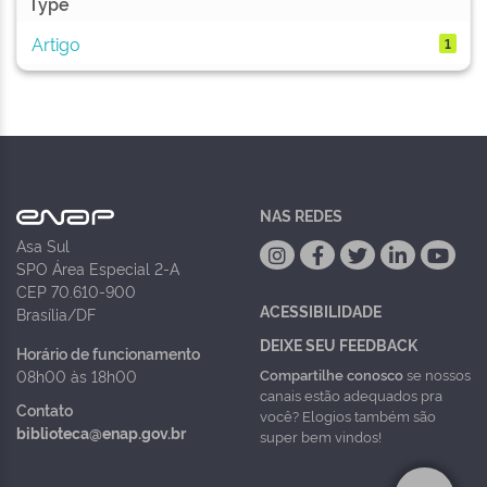
Type
Artigo
1
NAS REDES
Asa Sul
SPO Área Especial 2-A
CEP 70.610-900
ACESSIBILIDADE
Brasília/DF
DEIXE SEU FEEDBACK
Horário de funcionamento
Compartilhe conosco
se nossos
08h00 às 18h00
canais estão adequados pra
Contato
você? Elogios também são
biblioteca@enap.gov.br
super bem vindos!