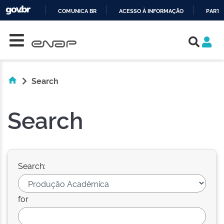
COMUNICA BR
ACESSO À INFORMAÇÃO
PARTI
Skip navigation
IR
PARA
O
CONTEÚDO
Search
Search
Search:
for