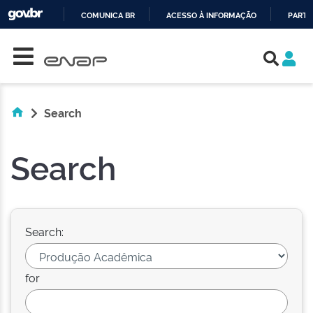
COMUNICA BR
ACESSO À INFORMAÇÃO
PARTI
Skip navigation
IR
PARA
O
CONTEÚDO
Search
Search
Search:
for