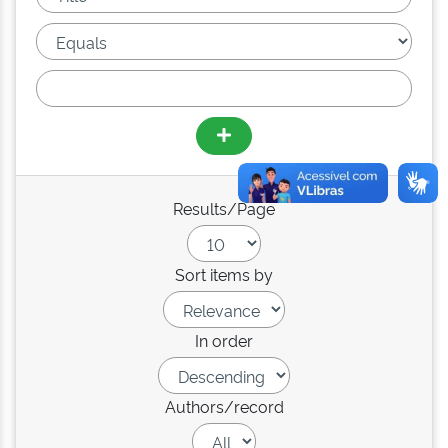
Results/Page
Sort items by
In order
Authors/record