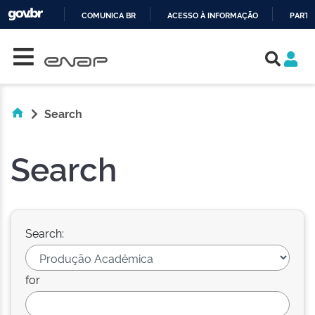
COMUNICA BR
ACESSO À INFORMAÇÃO
PARTI
Skip navigation
IR
PARA
O
CONTEÚDO
Search
Search
Search:
for