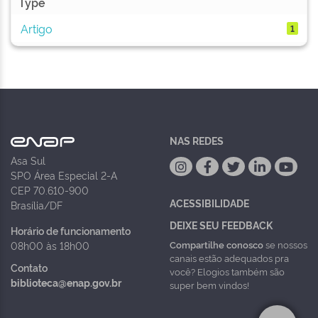
Type
Artigo
1
NAS REDES
Asa Sul
SPO Área Especial 2-A
CEP 70.610-900
ACESSIBILIDADE
Brasília/DF
DEIXE SEU FEEDBACK
Horário de funcionamento
Compartilhe conosco
se nossos
08h00 às 18h00
canais estão adequados pra
Contato
você? Elogios também são
biblioteca@enap.gov.br
super bem vindos!