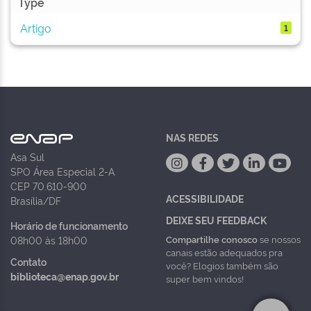
Type
Artigo
1
NAS REDES
Asa Sul
SPO Área Especial 2-A
CEP 70.610-900
ACESSIBILIDADE
Brasília/DF
DEIXE SEU FEEDBACK
Horário de funcionamento
Compartilhe conosco
se nossos
08h00 às 18h00
canais estão adequados pra
Contato
você? Elogios também são
biblioteca@enap.gov.br
super bem vindos!