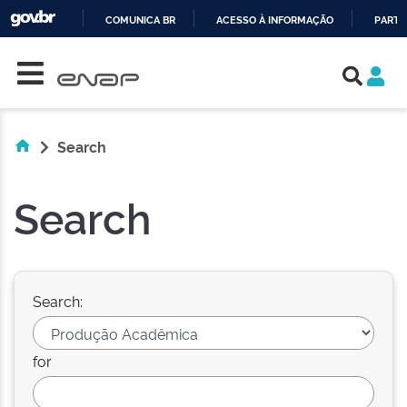
COMUNICA BR
ACESSO À INFORMAÇÃO
PARTI
Skip navigation
IR
PARA
O
CONTEÚDO
Search
Search
Search:
for