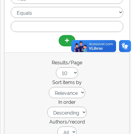
Results/Page
Sort items by
In order
Authors/record