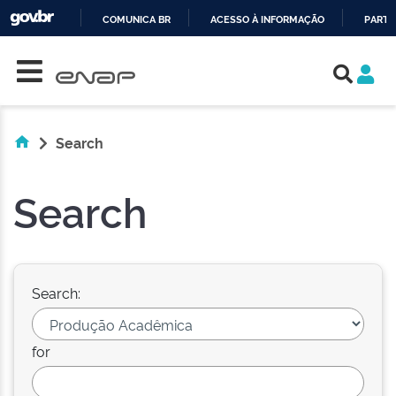
COMUNICA BR
ACESSO À INFORMAÇÃO
PARTI
Skip navigation
IR
PARA
O
CONTEÚDO
Search
Search
Search:
for