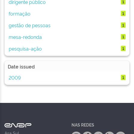
dirigente público
1
formação
1
gestão de pessoas
1
mesa-redonda
1
pesquisa-ação
1
Date issued
2009
1
NAS REDES
Asa Sul