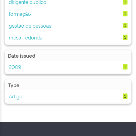
dirigente público
1
formação
1
gestão de pessoas
1
mesa-redonda
1
Date issued
2009
1
Type
Artigo
1