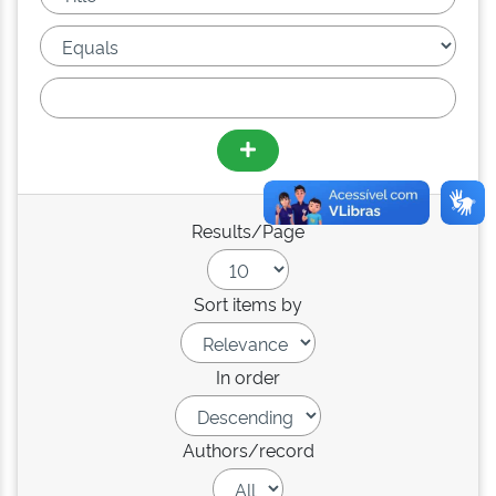
Results/Page
Sort items by
In order
Authors/record