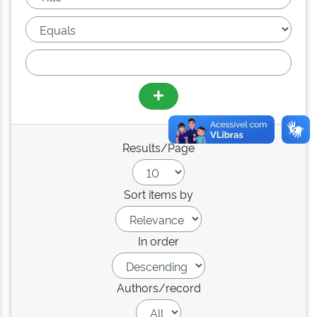
Results/Page
Sort items by
In order
Authors/record