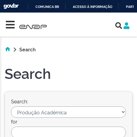
COMUNICA BR
ACESSO À INFORMAÇÃO
PARTI
Skip navigation
IR
PARA
O
CONTEÚDO
Search
Search
Search:
for