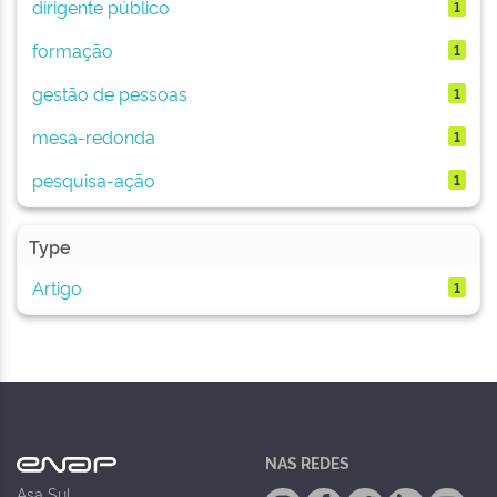
dirigente público
1
formação
1
gestão de pessoas
1
mesa-redonda
1
pesquisa-ação
1
Type
Artigo
1
NAS REDES
Asa Sul