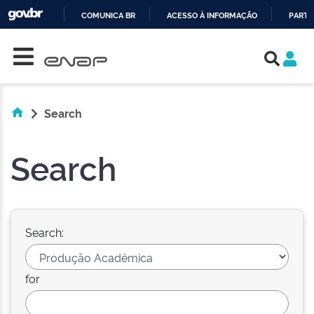
COMUNICA BR
ACESSO À INFORMAÇÃO
PARTI
Skip navigation
IR
PARA
O
CONTEÚDO
Search
Search
Search:
for