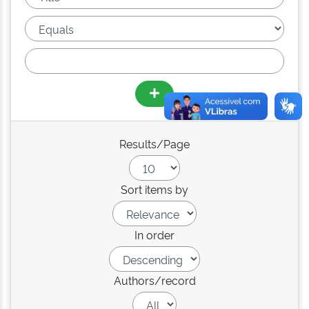
Results/Page
Sort items by
In order
Authors/record