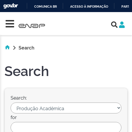
COMUNICA BR
ACESSO À INFORMAÇÃO
PARTI
Skip navigation
IR
PARA
O
CONTEÚDO
Search
Search
Search:
for