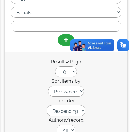
Results/Page
Sort items by
In order
Authors/record