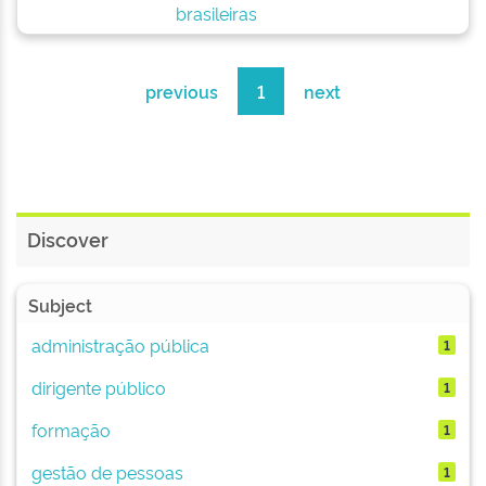
brasileiras
previous
1
next
Discover
Subject
administração pública
1
dirigente público
1
formação
1
gestão de pessoas
1