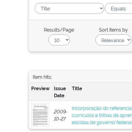
Results/Page
Sort items by
Item hits:
Preview
Issue
Title
Date
Incorporação do referenci
2009-
currículos e trilhas de apre
10-27
escolas de governo federais