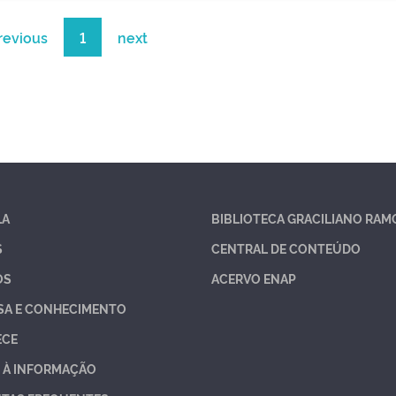
revious
1
next
LA
BIBLIOTECA GRACILIANO RAM
S
CENTRAL DE CONTEÚDO
OS
ACERVO ENAP
SA E CONHECIMENTO
ECE
 À INFORMAÇÃO