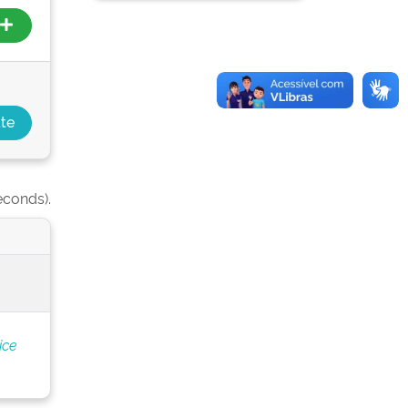
econds).
ice