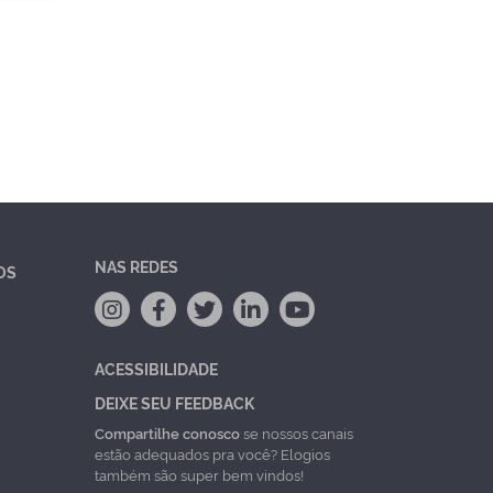
NAS REDES
OS
ACESSIBILIDADE
DEIXE SEU FEEDBACK
Compartilhe conosco
se nossos canais
estão adequados pra você? Elogios
também são super bem vindos!