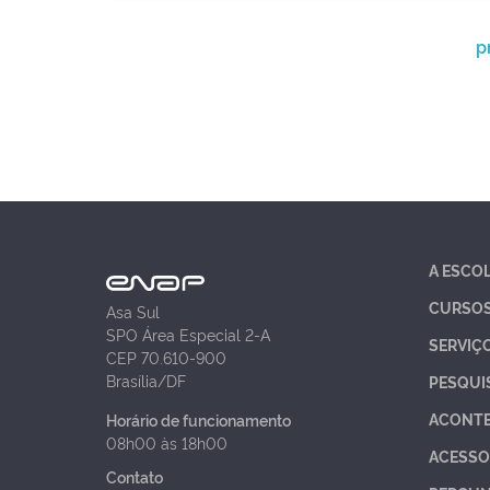
p
A ESCO
CURSO
Asa Sul
SPO Área Especial 2-A
SERVIÇ
CEP 70.610-900
Brasília/DF
PESQUI
ACONT
Horário de funcionamento
08h00 às 18h00
ACESSO
Contato