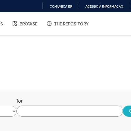
COMUNICA BR
ACESSO À INFORMAÇÃO
IR
PARA
ES
BROWSE
THE REPOSITORY
O
CONTEÚDO
for