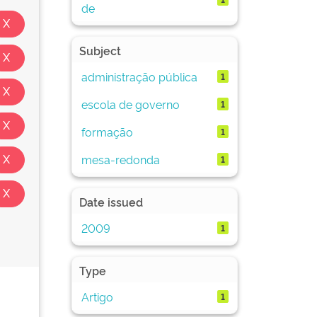
de
Subject
administração pública
1
escola de governo
1
formação
1
mesa-redonda
1
Date issued
2009
1
Type
Artigo
1