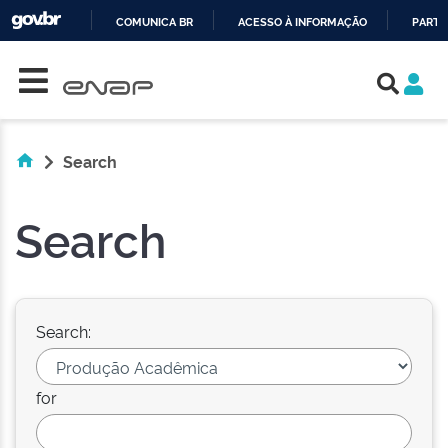
COMUNICA BR
ACESSO À INFORMAÇÃO
PARTI
Skip navigation
IR
PARA
O
CONTEÚDO
Search
Search
Search:
for