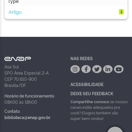
Type
Artigo
1
NAS REDES
Asa Sul
SPO Área Especial 2-A
CEP 70.610-900
ACESSIBILIDADE
Brasília/DF
DEIXE SEU FEEDBACK
Horário de funcionamento
Compartilhe conosco
se nossos
08h00 às 18h00
canais estão adequados pra
Contato
você? Elogios também são
biblioteca@enap.gov.br
super bem vindos!