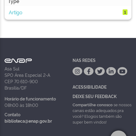
Type
Artigo
1
NAS REDES
Asa Sul
SPO Área Especial 2-A
CEP 70.610-900
ACESSIBILIDADE
Brasília/DF
DEIXE SEU FEEDBACK
Horário de funcionamento
Compartilhe conosco
se nossos
08h00 às 18h00
canais estão adequados pra
Contato
você? Elogios também são
biblioteca@enap.gov.br
super bem vindos!