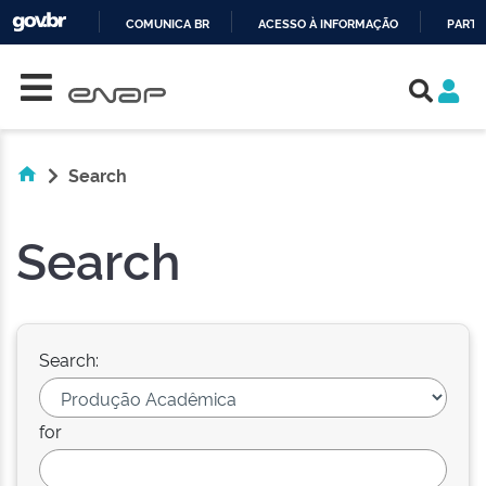
COMUNICA BR
ACESSO À INFORMAÇÃO
PARTI
Skip navigation
IR
PARA
O
CONTEÚDO
Search
Search
Search:
for