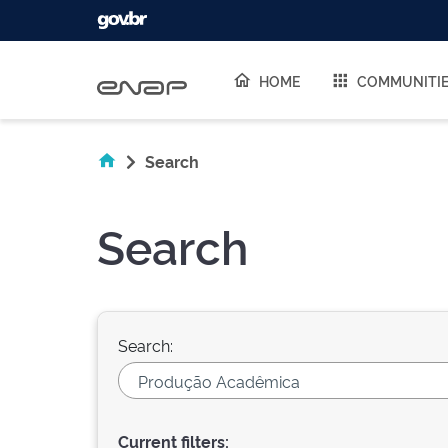
Skip navigation
HOME
COMMUNITI
Search
Search
Search:
Current filters: