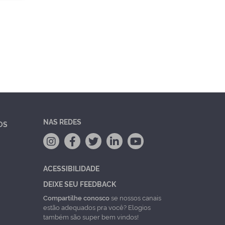
NAS REDES
OS
ACESSIBILIDADE
DEIXE SEU FEEDBACK
Compartilhe conosco
se nossos canais
estão adequados pra você? Elogios
também são super bem vindos!