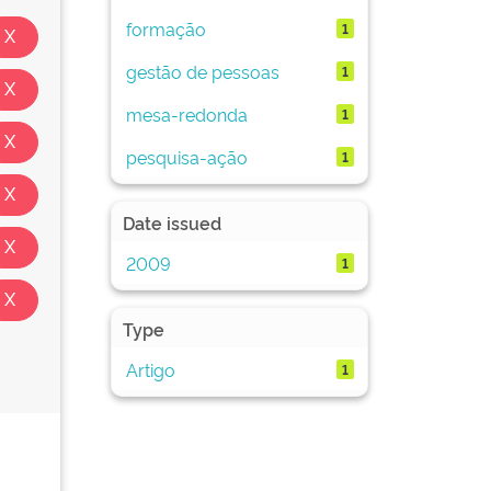
formação
1
gestão de pessoas
1
mesa-redonda
1
pesquisa-ação
1
Date issued
2009
1
Type
Artigo
1