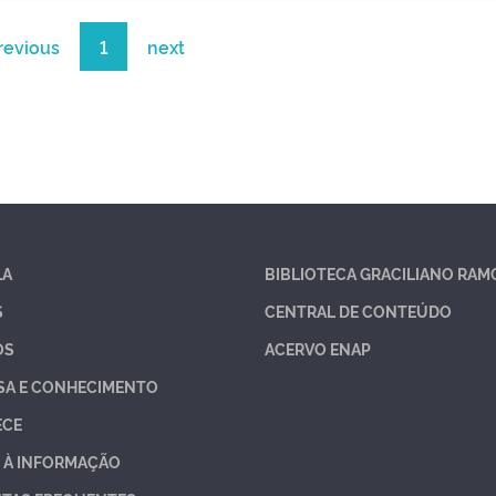
revious
1
next
LA
BIBLIOTECA GRACILIANO RAM
S
CENTRAL DE CONTEÚDO
OS
ACERVO ENAP
SA E CONHECIMENTO
ECE
 À INFORMAÇÃO