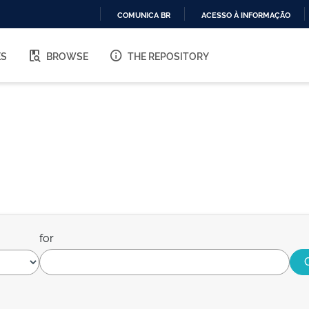
COMUNICA BR
ACESSO À INFORMAÇÃO
IR
PARA
ES
BROWSE
THE REPOSITORY
O
CONTEÚDO
for