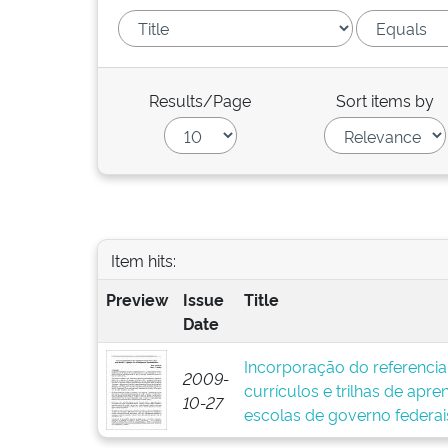
Results/Page
Sort items by
Item hits:
Preview
Issue
Title
Date
Incorporação do referenci
2009-
currículos e trilhas de apre
10-27
escolas de governo federais