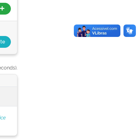
econds).
ice