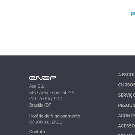
p
A ESCO
CURSO
Asa Sul
SPO Área Especial 2-A
SERVIÇ
CEP 70.610-900
Brasília/DF
PESQUI
ACONT
Horário de funcionamento
08h00 às 18h00
ACESSO
Contato