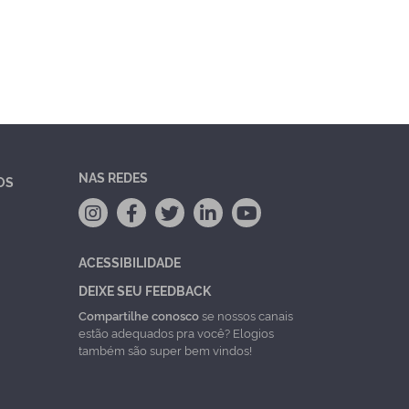
NAS REDES
OS
ACESSIBILIDADE
DEIXE SEU FEEDBACK
Compartilhe conosco
se nossos canais
estão adequados pra você? Elogios
também são super bem vindos!