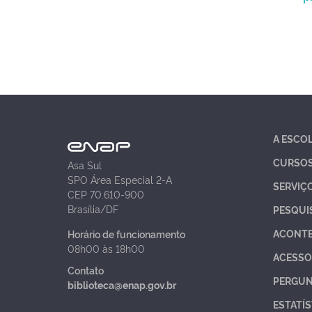
A ESCO
CURSO
Asa Sul
SPO Área Especial 2-A
SERVIÇ
CEP 70.610-900
Brasília/DF
PESQUI
ACONT
Horário de funcionamento
08h00 às 18h00
ACESSO
Contato
PERGUN
biblioteca@enap.gov.br
ESTATÍS