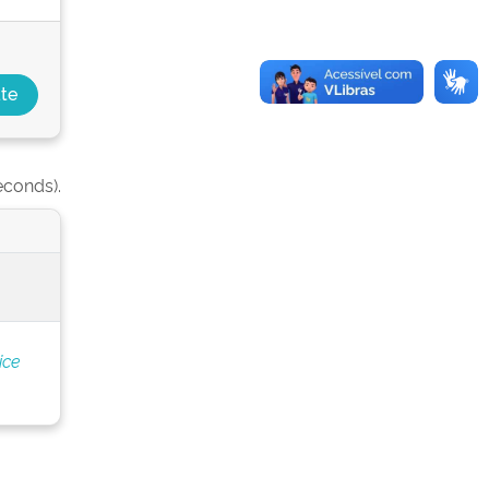
econds).
ice