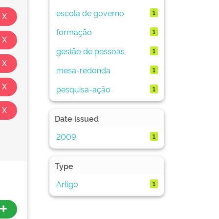
escola de governo
1
formação
1
gestão de pessoas
1
mesa-redonda
1
pesquisa-ação
1
Date issued
2009
1
Type
Artigo
1