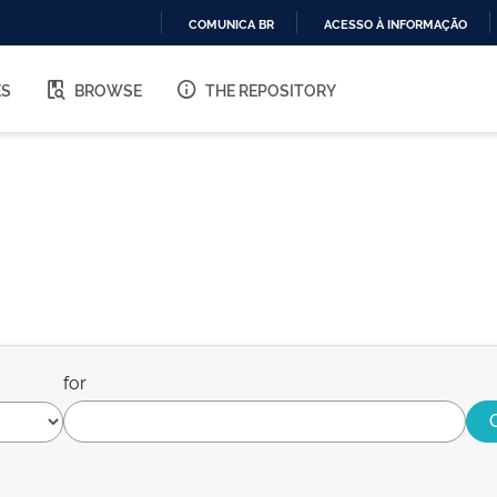
COMUNICA BR
ACESSO À INFORMAÇÃO
IR
PARA
ES
BROWSE
THE REPOSITORY
O
CONTEÚDO
for