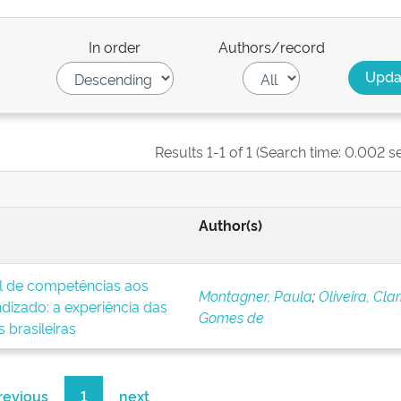
In order
Authors/record
Results 1-1 of 1 (Search time: 0.002 s
Author(s)
al de competências aos
Montagner, Paula
;
Oliveira, Clar
ndizado: a experiência das
Gomes de
 brasileiras
revious
1
next