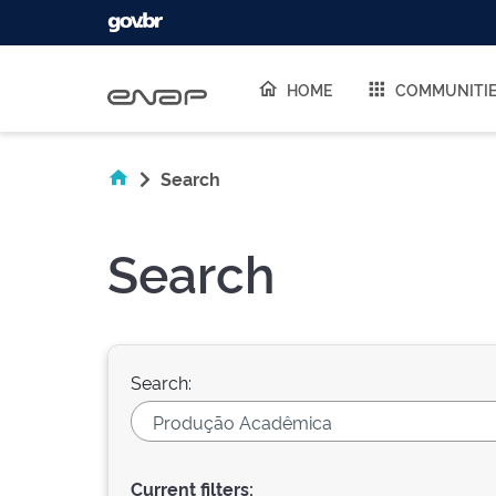
Skip navigation
HOME
COMMUNITI
Search
Search
Search:
Current filters: