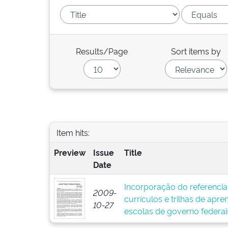
Results/Page
Sort items by
Item hits:
Preview
Issue
Title
Date
Incorporação do referenci
2009-
currículos e trilhas de apre
10-27
escolas de governo federais