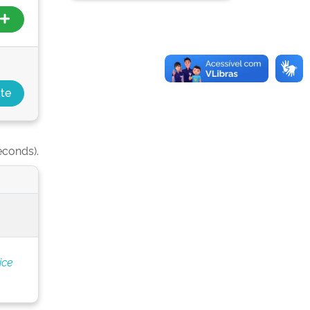
econds).
ice