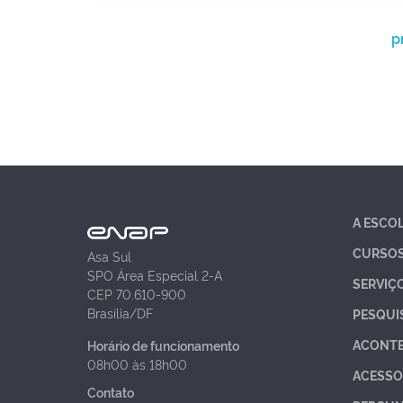
p
A ESCO
CURSO
Asa Sul
SPO Área Especial 2-A
SERVIÇ
CEP 70.610-900
Brasília/DF
PESQUI
ACONT
Horário de funcionamento
08h00 às 18h00
ACESSO
Contato