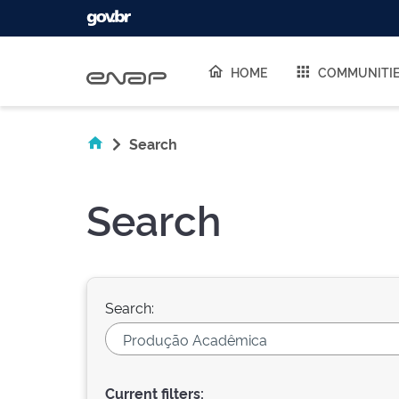
Skip navigation
HOME
COMMUNITI
Search
Search
Search:
Current filters: