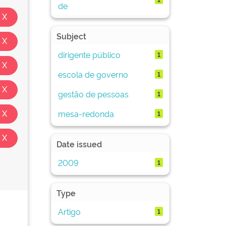
de
Subject
dirigente público
1
escola de governo
1
gestão de pessoas
1
mesa-redonda
1
Date issued
2009
1
Type
Artigo
1