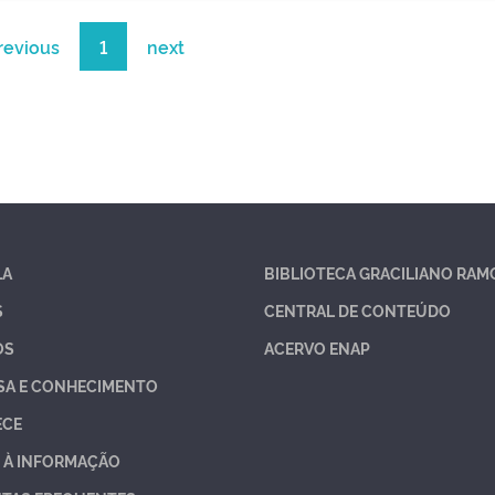
revious
1
next
LA
BIBLIOTECA GRACILIANO RAM
S
CENTRAL DE CONTEÚDO
OS
ACERVO ENAP
SA E CONHECIMENTO
ECE
 À INFORMAÇÃO