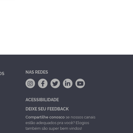
NAS REDES
OS
ACESSIBILIDADE
DEIXE SEU FEEDBACK
Compartilhe conosco
se nossos canais
estão adequados pra você? Elogios
também são super bem vindos!