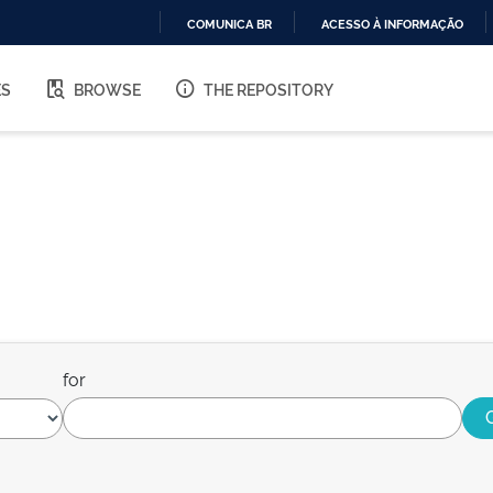
COMUNICA BR
ACESSO À INFORMAÇÃO
IR
PARA
ES
BROWSE
THE REPOSITORY
O
CONTEÚDO
for