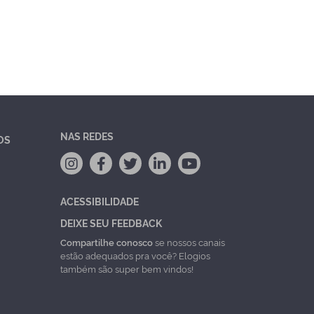
NAS REDES
OS
ACESSIBILIDADE
DEIXE SEU FEEDBACK
Compartilhe conosco
se nossos canais
estão adequados pra você? Elogios
também são super bem vindos!