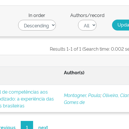
In order
Authors/record
Results 1-1 of 1 (Search time: 0.002 s
Author(s)
al de competências aos
Montagner, Paula
;
Oliveira, Clar
ndizado: a experiência das
Gomes de
 brasileiras
revious
1
next