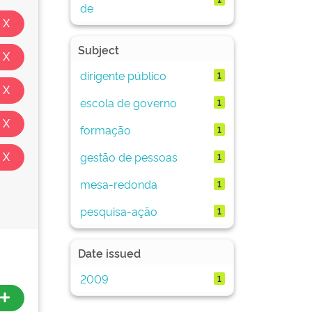
de
Subject
dirigente público
1
escola de governo
1
formação
1
gestão de pessoas
1
mesa-redonda
1
pesquisa-ação
1
Date issued
2009
1