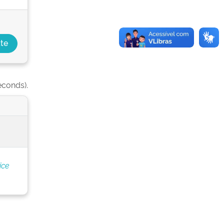
econds).
ice