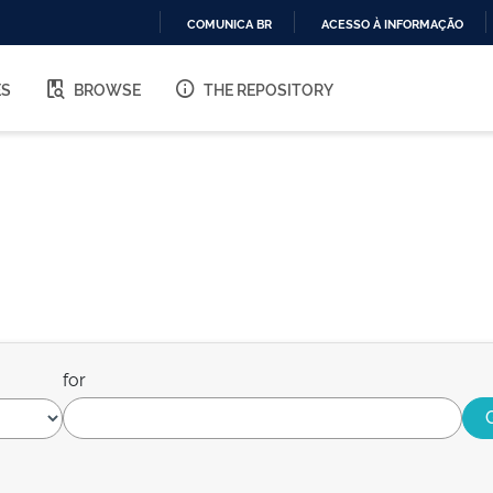
COMUNICA BR
ACESSO À INFORMAÇÃO
IR
PARA
ES
BROWSE
THE REPOSITORY
O
CONTEÚDO
for