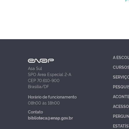
A ESCO
CURSO
Asa Sul
SPO Área Especial 2-A
SERVIÇ
CEP 70.610-900
Brasília/DF
PESQUI
ACONT
Horário de funcionamento
08h00 às 18h00
ACESSO
Contato
PERGUN
biblioteca@enap.gov.br
ESTATÍS