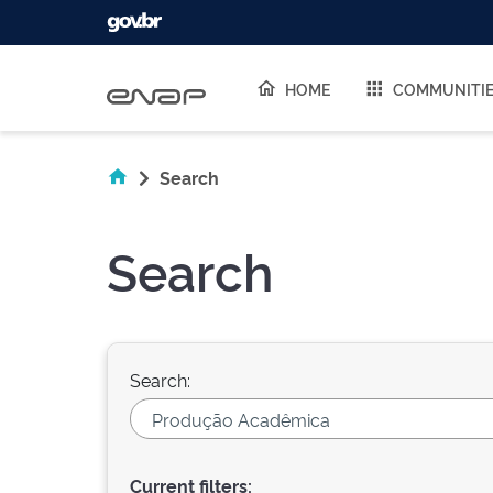
Skip navigation
HOME
COMMUNITI
Search
Search
Search:
Current filters: