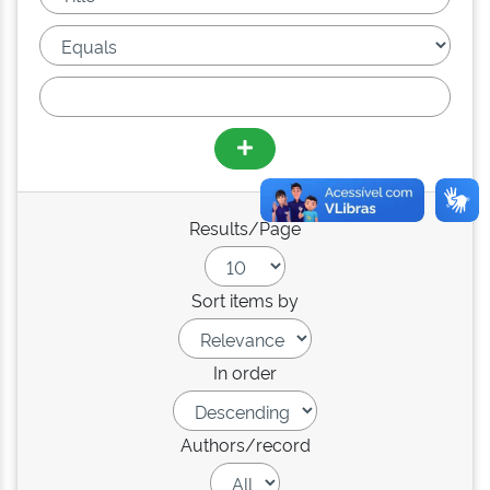
Results/Page
Sort items by
In order
Authors/record