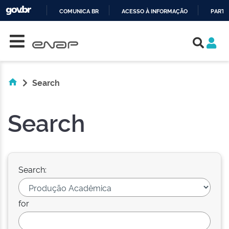
COMUNICA BR
ACESSO À INFORMAÇÃO
PARTI
Skip navigation
IR
PARA
O
CONTEÚDO
Search
Search
Search:
for