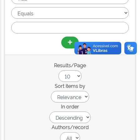
Results/Page
Sort items by
In order
Authors/record