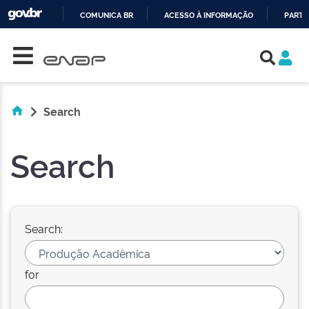
COMUNICA BR
ACESSO À INFORMAÇÃO
PARTI
Skip navigation
IR
PARA
O
CONTEÚDO
Search
Search
Search:
for