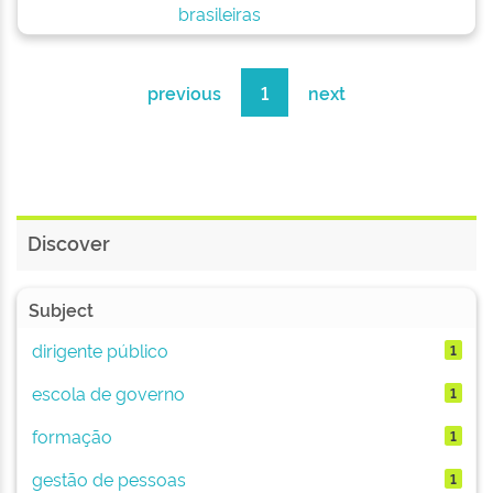
brasileiras
previous
1
next
Discover
Subject
dirigente público
1
escola de governo
1
formação
1
gestão de pessoas
1