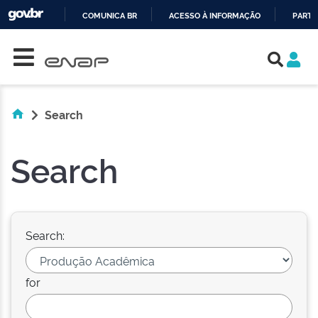
COMUNICA BR
ACESSO À INFORMAÇÃO
PARTI
Skip navigation
IR
PARA
O
CONTEÚDO
Search
Search
Search:
for