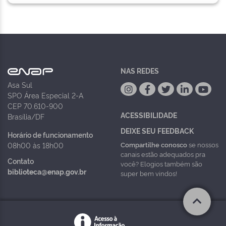
NAS REDES
Asa Sul
SPO Área Especial 2-A
CEP 70.610-900
ACESSIBILIDADE
Brasília/DF
DEIXE SEU FEEDBACK
Horário de funcionamento
Compartilhe conosco
se nossos
08h00 às 18h00
canais estão adequados pra
Contato
você? Elogios também são
biblioteca@enap.gov.br
super bem vindos!