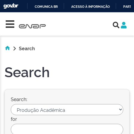
COMUNICA BR
ACESSO À INFORMAÇÃO
PARTI
Skip navigation
IR
PARA
O
CONTEÚDO
Search
Search
Search:
for