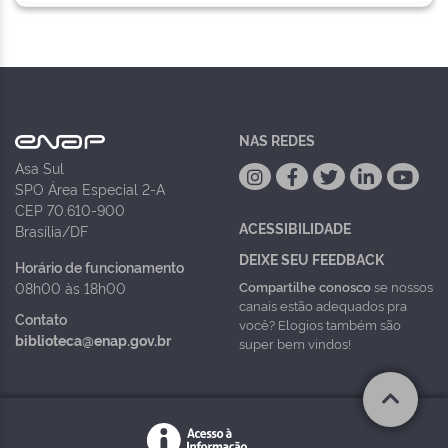
NAS REDES
Asa Sul
SPO Área Especial 2-A
CEP 70.610-900
ACESSIBILIDADE
Brasília/DF
DEIXE SEU FEEDBACK
Horário de funcionamento
Compartilhe conosco
se nossos
08h00 às 18h00
canais estão adequados pra
Contato
você? Elogios também são
biblioteca@enap.gov.br
super bem vindos!