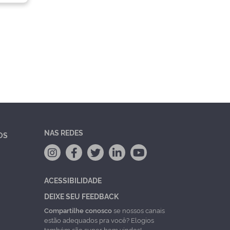
NAS REDES
OS
ACESSIBILIDADE
DEIXE SEU FEEDBACK
Compartilhe conosco
se nossos canais
estão adequados pra você? Elogios
também são super bem vindos!