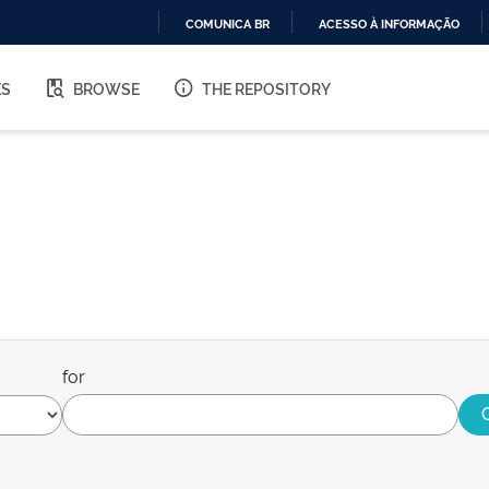
COMUNICA BR
ACESSO À INFORMAÇÃO
IR
PARA
ES
BROWSE
THE REPOSITORY
O
CONTEÚDO
for