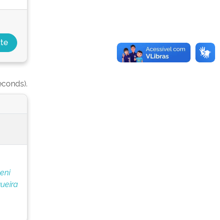
econds).
eni
ueira