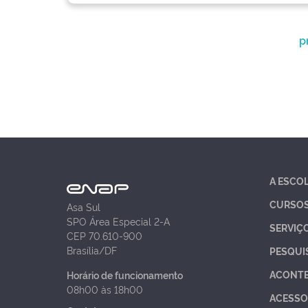
p
A ESCO
CURSO
Asa Sul
SPO Área Especial 2-A
SERVIÇ
CEP 70.610-900
Brasília/DF
PESQUI
ACONT
Horário de funcionamento
08h00 às 18h00
ACESSO