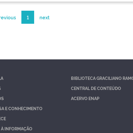
revious
1
next
LA
BIBLIOTECA GRACILIANO RAM
S
CENTRAL DE CONTEÚDO
OS
ACERVO ENAP
SA E CONHECIMENTO
ECE
 À INFORMAÇÃO