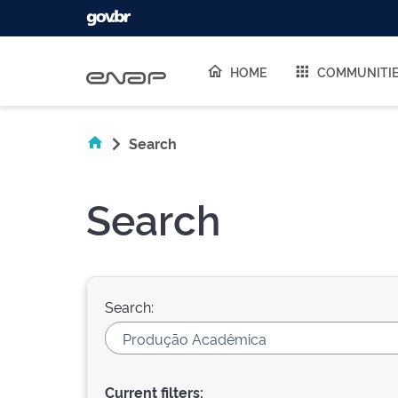
Skip navigation
HOME
COMMUNITI
Search
Search
Search:
Current filters: