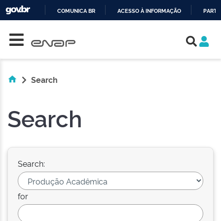
COMUNICA BR
ACESSO À INFORMAÇÃO
PARTI
Skip navigation
IR
PARA
O
CONTEÚDO
Search
Search
Search:
for