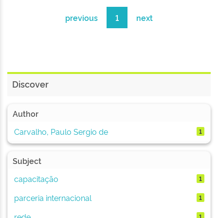
previous
1
next
Discover
Author
Carvalho, Paulo Sergio de
1
Subject
capacitação
1
parceria internacional
1
rede
1