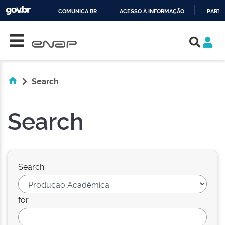
COMUNICA BR
ACESSO À INFORMAÇÃO
PARTI
Skip navigation
IR
PARA
O
CONTEÚDO
Search
Search
Search:
for