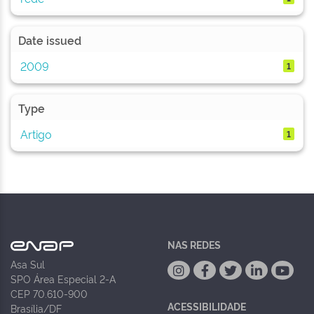
Date issued
2009
1
Type
Artigo
1
NAS REDES
Asa Sul
SPO Área Especial 2-A
CEP 70.610-900
ACESSIBILIDADE
Brasília/DF