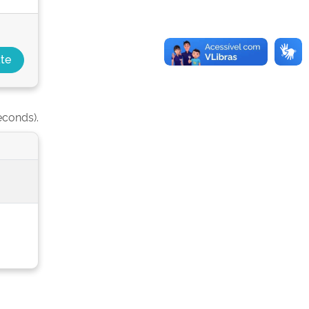
econds).