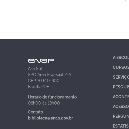
A ESCO
CURSO
Asa Sul
SPO Área Especial 2-A
SERVIÇ
CEP 70.610-900
Brasília/DF
PESQUI
ACONT
Horário de funcionamento
08h00 às 18h00
ACESSO
Contato
PERGUN
biblioteca@enap.gov.br
ESTATÍS