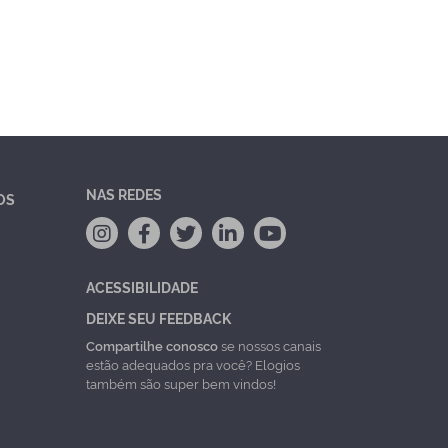
NAS REDES
OS
ACESSIBILIDADE
DEIXE SEU FEEDBACK
Compartilhe conosco
se nossos canais
estão adequados pra você? Elogios
também são super bem vindos!