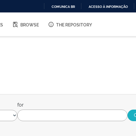
COMUNICA BR
ACESSO À INFORMAÇÃO
IR
PARA
ES
BROWSE
THE REPOSITORY
O
CONTEÚDO
for