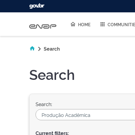
Skip navigation
HOME
COMMUNITI
Search
Search
Search:
Current filters: