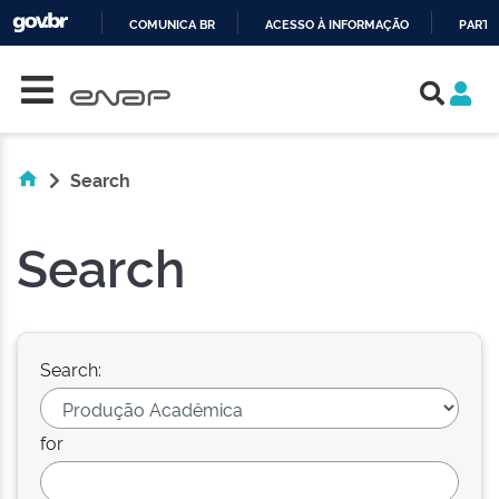
COMUNICA BR
ACESSO À INFORMAÇÃO
PARTI
Skip navigation
IR
PARA
O
CONTEÚDO
Search
Search
Search:
for