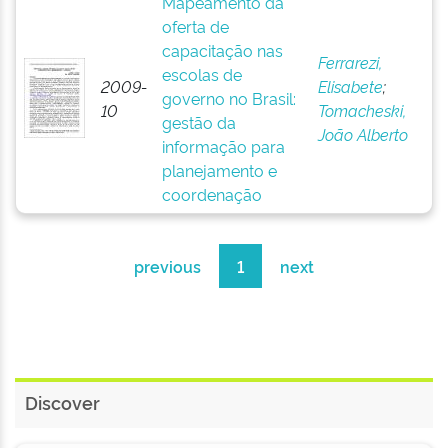
Mapeamento da
oferta de
capacitação nas
Ferrarezi,
escolas de
2009-
Elisabete
;
governo no Brasil:
10
Tomacheski,
gestão da
João Alberto
informação para
planejamento e
coordenação
previous
1
next
Discover