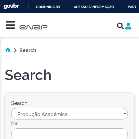
COMUNICA BR
ACESSO À INFORMAÇÃO
PARTI
Skip navigation
IR
PARA
O
CONTEÚDO
Search
Search
Search:
for