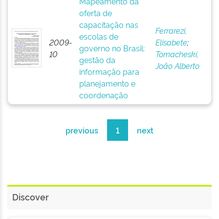
Mapeamento da
oferta de
capacitação nas
Ferrarezi,
escolas de
2009-
Elisabete
;
governo no Brasil:
10
Tomacheski,
gestão da
João Alberto
informação para
planejamento e
coordenação
previous
1
next
Discover