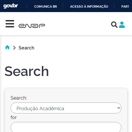
COMUNICA BR
ACESSO À INFORMAÇÃO
PARTI
Skip navigation
IR
PARA
O
CONTEÚDO
Search
Search
Search:
for