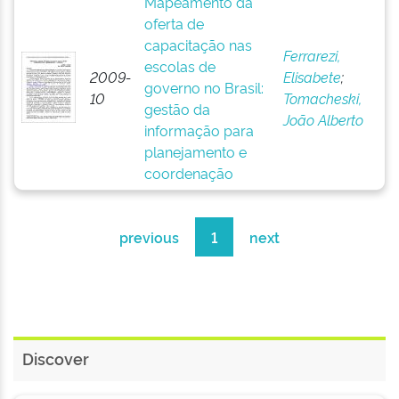
Mapeamento da
oferta de
capacitação nas
Ferrarezi,
escolas de
2009-
Elisabete
;
governo no Brasil:
10
Tomacheski,
gestão da
João Alberto
informação para
planejamento e
coordenação
previous
1
next
Discover