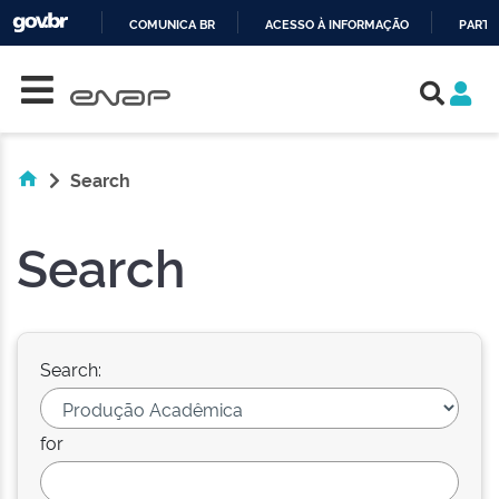
COMUNICA BR
ACESSO À INFORMAÇÃO
PARTI
Skip navigation
IR
PARA
O
CONTEÚDO
Search
Search
Search:
for