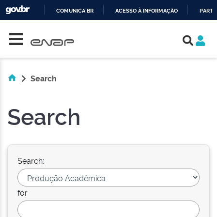
COMUNICA BR
ACESSO À INFORMAÇÃO
PARTI
Skip navigation
IR
PARA
O
CONTEÚDO
Search
Search
Search:
for