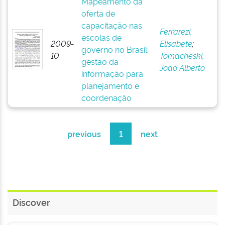
Mapeamento da
oferta de
capacitação nas
Ferrarezi,
escolas de
2009-
Elisabete
;
governo no Brasil:
10
Tomacheski,
gestão da
João Alberto
informação para
planejamento e
coordenação
previous
1
next
Discover