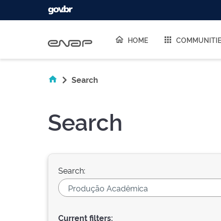
Skip navigation
HOME
COMMUNITI
Search
Search
Search:
Current filters: