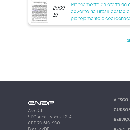
Mapeamento da oferta de c
2009-
governo no Brasil: gestão 
10
planejamento e coordenaç
p
A ESCO
CURSO
Asa Sul
SPO Área Especial 2-A
SERVIÇ
CEP 70.610-900
Brasília/DF
PESQUI