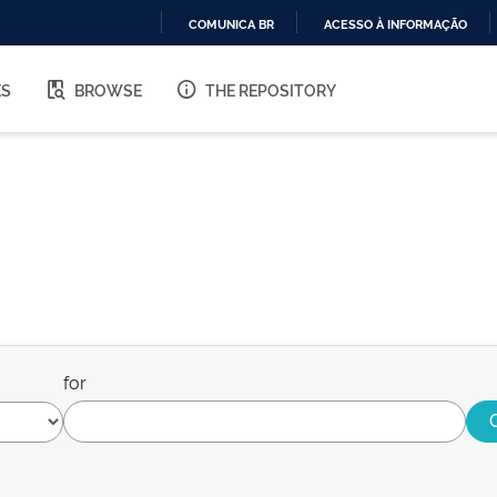
COMUNICA BR
ACESSO À INFORMAÇÃO
IR
PARA
ES
BROWSE
THE REPOSITORY
O
CONTEÚDO
for