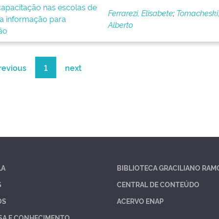
apacitação nas escolas de
Ferrarezi, Elisabete
;
Tomacheski,
da informação para
Alberto
ão
revious
1
next
LA
BIBLIOTECA GRACILIANO RAM
S
CENTRAL DE CONTEÚDO
OS
ACERVO ENAP
SA E CONHECIMENTO