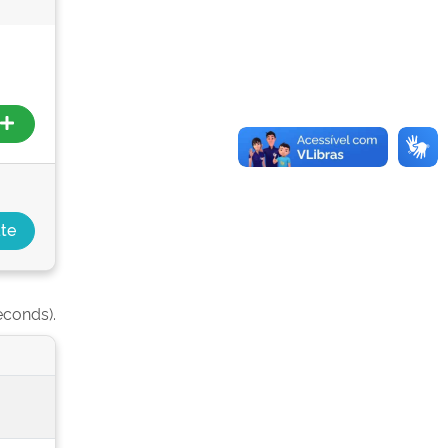
econds).