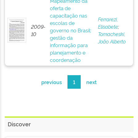
Mapeamento da
oferta de
capacitação nas
Ferrarezi,
escolas de
2009-
Elisabete
;
governo no Brasil:
10
Tomacheski,
gestão da
João Alberto
informação para
planejamento e
coordenação
previous
1
next
Discover