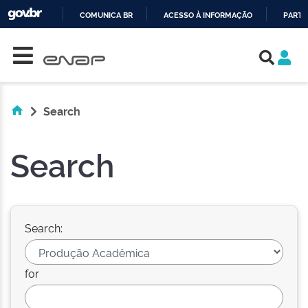
COMUNICA BR
ACESSO À INFORMAÇÃO
PARTI
Skip navigation
IR
PARA
O
CONTEÚDO
Search
Search
Search:
for