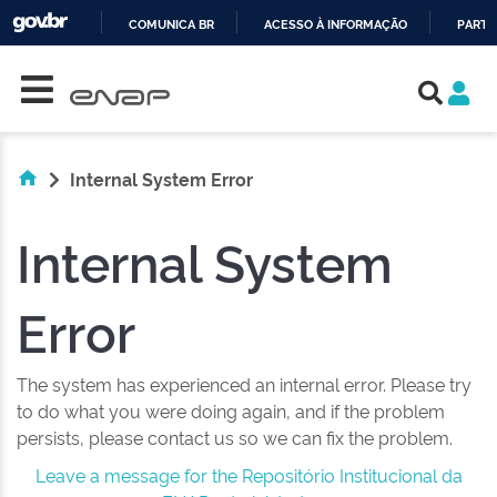
COMUNICA BR
ACESSO À INFORMAÇÃO
PARTI
Skip navigation
IR
PARA
O
CONTEÚDO
Internal System Error
Internal System
Error
The system has experienced an internal error. Please try
to do what you were doing again, and if the problem
persists, please contact us so we can fix the problem.
Leave a message for the Repositório Institucional da