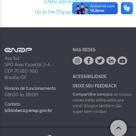
ENAP administrators.
Go to the DSpace home page
NAS REDES
Asa Sul
SPO Área Especial 2-A
CEP 70.610-900
ACESSIBILIDADE
Brasília/DF
DEIXE SEU FEEDBACK
Horário de funcionamento
Compartilhe conosco
se nossos
08h00 às 18h00
canais estão adequados pra
Contato
você? Elogios também são
biblioteca@enap.gov.br
super bem vindos!