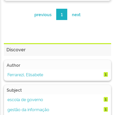
previous
1
next
Discover
Author
Ferrarezi, Elisabete
1
Subject
escola de governo
1
gestão da informação
1