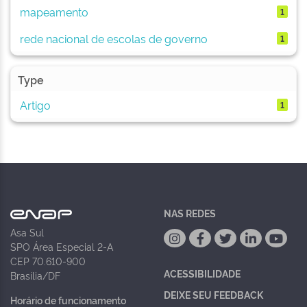
mapeamento
1
rede nacional de escolas de governo
1
Type
Artigo
1
NAS REDES
Asa Sul
SPO Área Especial 2-A
CEP 70.610-900
ACESSIBILIDADE
Brasília/DF
DEIXE SEU FEEDBACK
Horário de funcionamento