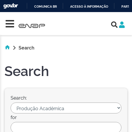
COMUNICA BR
ACESSO À INFORMAÇÃO
PARTI
Skip navigation
IR
PARA
O
CONTEÚDO
Search
Search
Search:
for