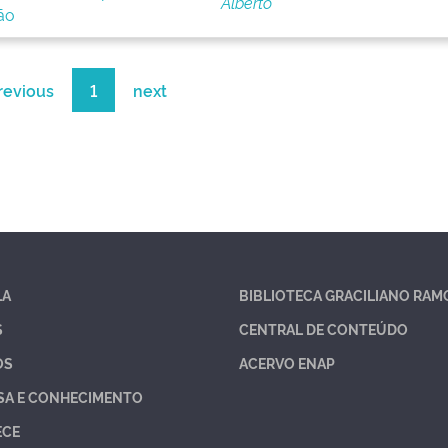
Alberto
ão
revious
1
next
LA
BIBLIOTECA GRACILIANO RAM
S
CENTRAL DE CONTEÚDO
OS
ACERVO ENAP
SA E CONHECIMENTO
ECE