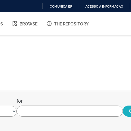
COMUNICA BR
ACESSO À INFORMAÇÃO
IR
PARA
ES
BROWSE
THE REPOSITORY
O
CONTEÚDO
for