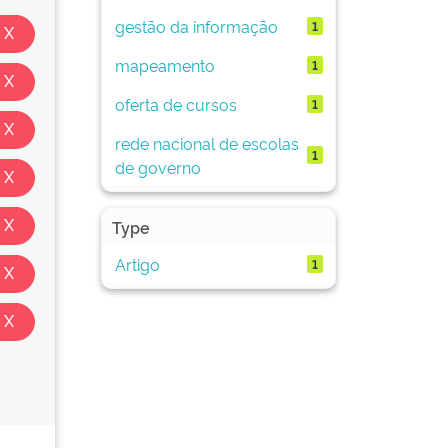
gestão da informação
1
mapeamento
1
oferta de cursos
1
rede nacional de escolas
1
de governo
Type
Artigo
1