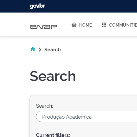
Skip navigation
HOME
COMMUNITI
Search
Search
Search:
Current filters: