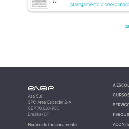
10
planejamento e coordenaç
p
A ESCO
CURSO
Asa Sul
SPO Área Especial 2-A
SERVIÇ
CEP 70.610-900
Brasília/DF
PESQUI
ACONT
Horário de funcionamento