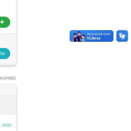
econds).
 João