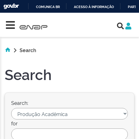
COMUNICA BR
ACESSO À INFORMAÇÃO
PARTI
Skip navigation
IR
PARA
O
CONTEÚDO
Search
Search
Search:
for