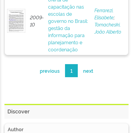
capacitação nas
Ferrarezi,
escolas de
2009-
Elisabete
;
governo no Brasil:
10
Tomacheski,
gestão da
João Alberto
informação para
planejamento e
coordenação
previous
1
next
Discover
Author