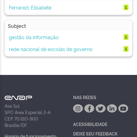
Ferrarezi, Elisabete
1
Subject
gestão da informação
1
rede nacional de escolas de governo
1
NAS REDES
Asa Sul
SPO Área Especial 2-A
CEP 70.610-900
ACESSIBILIDADE
Brasília/DF
DEIXE SEU FEEDBACK
Horário de funcionamento