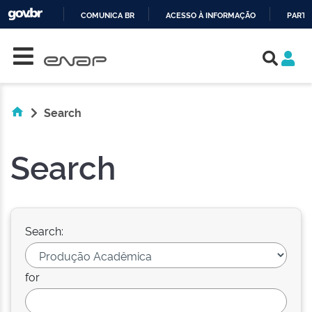
COMUNICA BR
ACESSO À INFORMAÇÃO
PARTI
Skip navigation
IR
PARA
O
CONTEÚDO
Search
Search
Search:
for