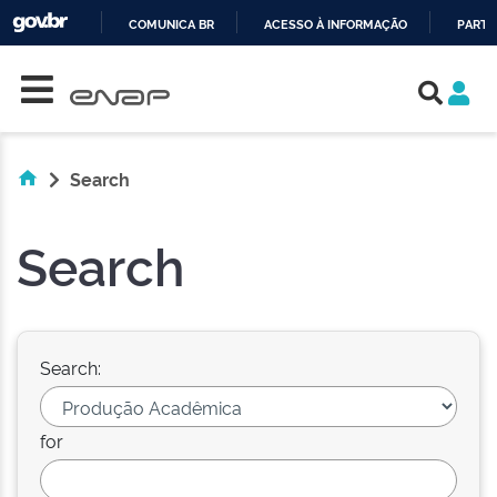
COMUNICA BR
ACESSO À INFORMAÇÃO
PARTI
Skip navigation
IR
PARA
O
CONTEÚDO
Search
Search
Search:
for