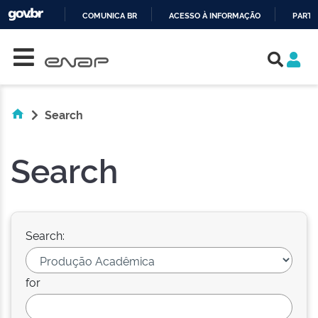
COMUNICA BR
ACESSO À INFORMAÇÃO
PARTI
Skip navigation
IR
PARA
O
CONTEÚDO
Search
Search
Search:
for