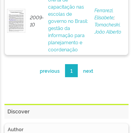
capacitação nas
Ferrarezi,
escolas de
2009-
Elisabete
;
governo no Brasil:
10
Tomacheski,
gestão da
João Alberto
informação para
planejamento e
coordenação
previous
1
next
Discover
Author