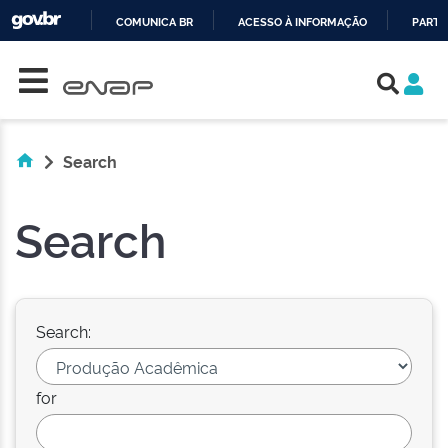
COMUNICA BR
ACESSO À INFORMAÇÃO
PARTI
Skip navigation
IR
PARA
O
CONTEÚDO
Search
Search
Search:
for