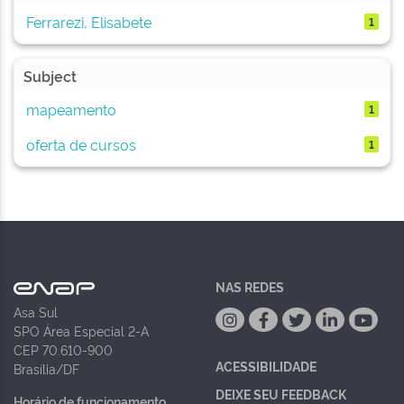
Ferrarezi, Elisabete
1
Subject
mapeamento
1
oferta de cursos
1
NAS REDES
Asa Sul
SPO Área Especial 2-A
CEP 70.610-900
ACESSIBILIDADE
Brasília/DF
DEIXE SEU FEEDBACK
Horário de funcionamento