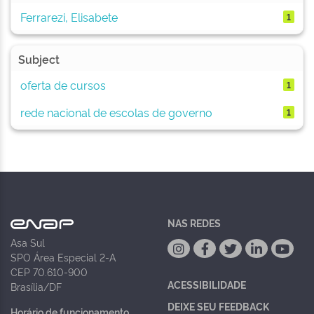
Ferrarezi, Elisabete
1
Subject
oferta de cursos
1
rede nacional de escolas de governo
1
NAS REDES
Asa Sul
SPO Área Especial 2-A
CEP 70.610-900
ACESSIBILIDADE
Brasília/DF
DEIXE SEU FEEDBACK
Horário de funcionamento