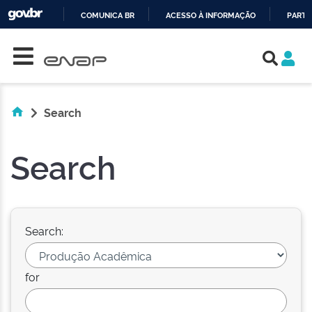
COMUNICA BR
ACESSO À INFORMAÇÃO
PARTI
Skip navigation
IR
PARA
O
CONTEÚDO
Search
Search
Search:
for