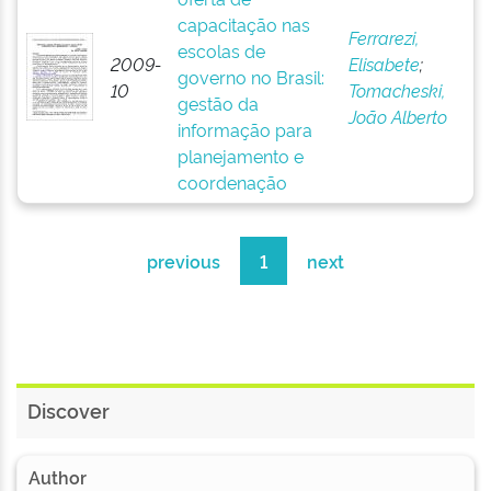
capacitação nas
Ferrarezi,
escolas de
2009-
Elisabete
;
governo no Brasil:
10
Tomacheski,
gestão da
João Alberto
informação para
planejamento e
coordenação
previous
1
next
Discover
Author