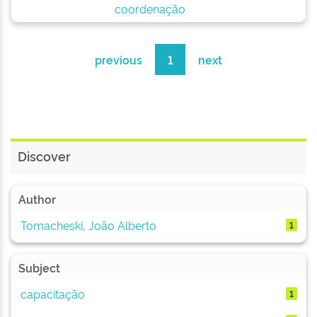
coordenação
previous
1
next
Discover
Author
Tomacheski, João Alberto
1
Subject
capacitação
1