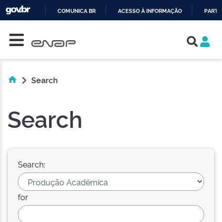
COMUNICA BR
ACESSO À INFORMAÇÃO
PARTI
Skip navigation
IR
PARA
O
CONTEÚDO
Search
Search
Search:
for