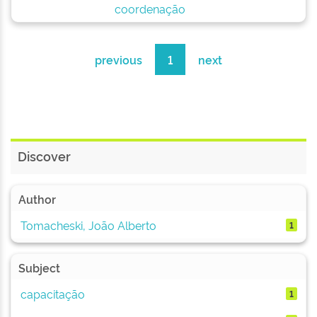
coordenação
previous
1
next
Discover
Author
Tomacheski, João Alberto
1
Subject
capacitação
1