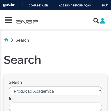
COMUNICA BR
ACESSO À INFORMAÇÃO
PARTI
Skip navigation
IR
PARA
O
CONTEÚDO
Search
Search
Search:
for