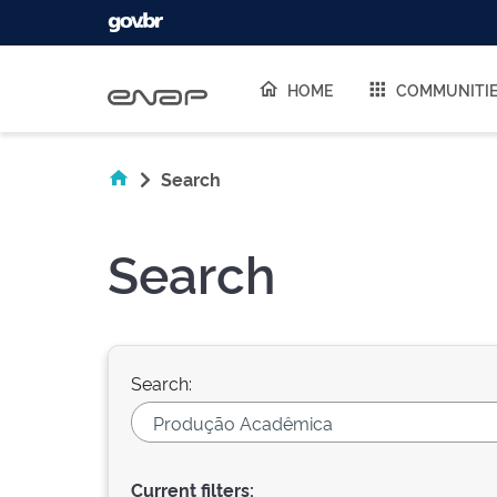
Skip navigation
HOME
COMMUNITI
Search
Search
Search:
Current filters: