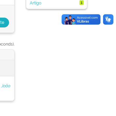
Artigo
1
econds).
 João