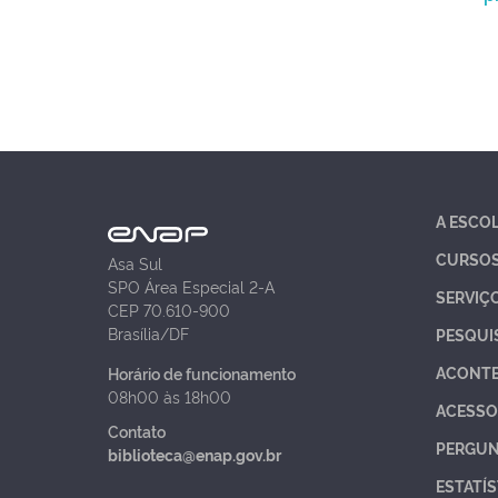
A ESCO
CURSO
Asa Sul
SPO Área Especial 2-A
SERVIÇ
CEP 70.610-900
Brasília/DF
PESQUI
ACONT
Horário de funcionamento
08h00 às 18h00
ACESSO
Contato
PERGUN
biblioteca@enap.gov.br
ESTATÍS