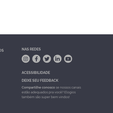
NAS REDES
OS
ACESSIBILIDADE
DEIXE SEU FEEDBACK
Compartilhe conosco
se nossos canais
estão adequados pra você? Elogios
também são super bem vindos!