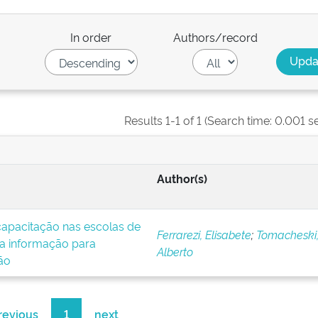
In order
Authors/record
Results 1-1 of 1 (Search time: 0.001 s
Author(s)
apacitação nas escolas de
Ferrarezi, Elisabete
;
Tomacheski,
da informação para
Alberto
ão
revious
1
next