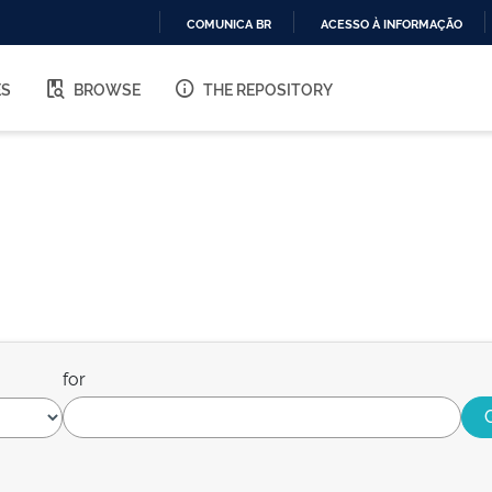
COMUNICA BR
ACESSO À INFORMAÇÃO
IR
PARA
ES
BROWSE
THE REPOSITORY
O
CONTEÚDO
for