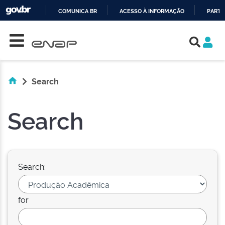
COMUNICA BR
ACESSO À INFORMAÇÃO
PARTI
Skip navigation
IR
PARA
O
CONTEÚDO
Search
Search
Search:
for