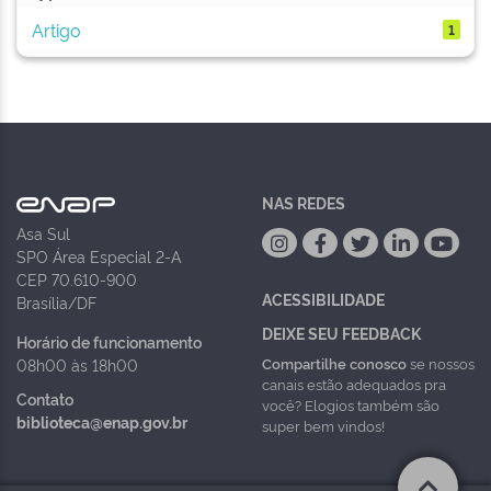
Artigo
1
NAS REDES
Asa Sul
SPO Área Especial 2-A
CEP 70.610-900
ACESSIBILIDADE
Brasília/DF
DEIXE SEU FEEDBACK
Horário de funcionamento
Compartilhe conosco
se nossos
08h00 às 18h00
canais estão adequados pra
Contato
você? Elogios também são
biblioteca@enap.gov.br
super bem vindos!