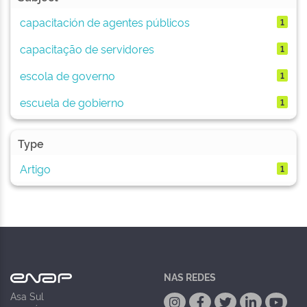
capacitación de agentes públicos
1
capacitação de servidores
1
escola de governo
1
escuela de gobierno
1
Type
Artigo
1
NAS REDES
Asa Sul