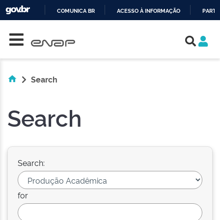
COMUNICA BR
ACESSO À INFORMAÇÃO
PARTI
Skip navigation
IR
PARA
O
CONTEÚDO
Search
Search
Search:
for