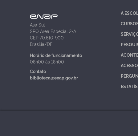
A ESCO
CURSO
Asa Sul
SPO Área Especial 2-A
SERVIÇ
CEP 70.610-900
Brasília/DF
PESQUI
ACONT
Horário de funcionamento
08h00 às 18h00
ACESSO
Contato
PERGUN
biblioteca@enap.gov.br
ESTATÍS