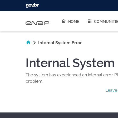
Skip navigation
HOME
COMMUNITI
Internal System Error
Internal System 
The system has experienced an internal error. Pl
problem.
Leave 