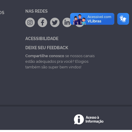
NAS REDES
OS
ACESSIBILIDADE
DEIXE SEU FEEDBACK
Compartilhe conosco
se nossos canais
estão adequados pra você? Elogios
também são super bem vindos!