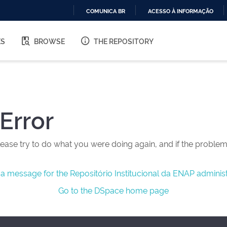
COMUNICA BR
ACESSO À INFORMAÇÃO
IR
PARA
ES
BROWSE
THE REPOSITORY
O
CONTEÚDO
Error
ease try to do what you were doing again, and if the problem 
a message for the Repositório Institucional da ENAP administ
Go to the DSpace home page