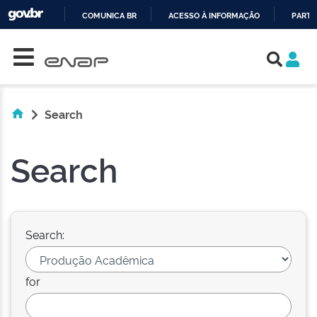
COMUNICA BR
ACESSO À INFORMAÇÃO
PARTI
Skip navigation
IR
PARA
O
CONTEÚDO
Search
Search
Search:
for