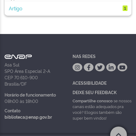
Artigo
1
NAS REDES
Asa Sul
SPO Área Especial 2-A
CEP 70.610-900
ACESSIBILIDADE
Brasília/DF
DEIXE SEU FEEDBACK
Horário de funcionamento
Compartilhe conosco
se nossos
08h00 às 18h00
canais estão adequados pra
Contato
você? Elogios também são
biblioteca@enap.gov.br
super bem vindos!